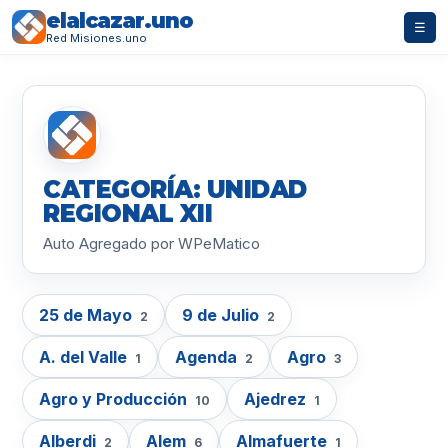
elalcazar.uno
☰
Red Misiones.uno
CATEGORÍA: UNIDAD
REGIONAL XII
Auto Agregado por WPeMatico
25 de Mayo
9 de Julio
2
2
A. del Valle
Agenda
Agro
1
2
3
Agro y Producción
Ajedrez
10
1
Alberdi
Alem
Almafuerte
2
6
1