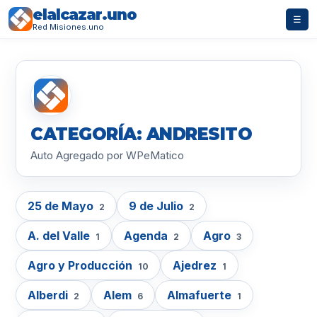
elalcazar.uno
☰
Red Misiones.uno
CATEGORÍA: ANDRESITO
Auto Agregado por WPeMatico
25 de Mayo
9 de Julio
2
2
A. del Valle
Agenda
Agro
1
2
3
Agro y Producción
Ajedrez
10
1
Alberdi
Alem
Almafuerte
2
6
1