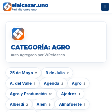
elalcazar.uno
☰
Red Misiones.uno
CATEGORÍA: AGRO
Auto Agregado por WPeMatico
25 de Mayo
9 de Julio
2
2
A. del Valle
Agenda
Agro
1
2
3
Agro y Producción
Ajedrez
10
1
Alberdi
Alem
Almafuerte
2
6
1