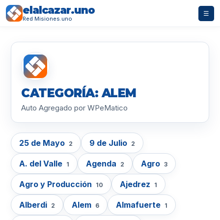
elalcazar.uno
☰
Red Misiones.uno
CATEGORÍA: ALEM
Auto Agregado por WPeMatico
25 de Mayo
9 de Julio
2
2
A. del Valle
Agenda
Agro
1
2
3
Agro y Producción
Ajedrez
10
1
Alberdi
Alem
Almafuerte
2
6
1