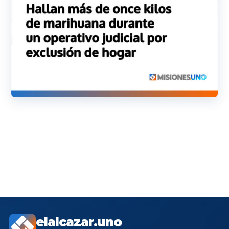
elalcazar.uno