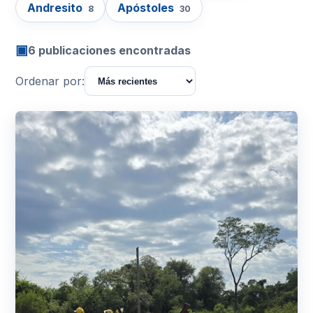
Andresito
Apóstoles
8
30
▣
6 publicaciones encontradas
Ordenar por: