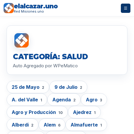
elalcazar.uno
☰
Red Misiones.uno
CATEGORÍA: SALUD
Auto Agregado por WPeMatico
25 de Mayo
9 de Julio
2
2
A. del Valle
Agenda
Agro
1
2
3
Agro y Producción
Ajedrez
10
1
Alberdi
Alem
Almafuerte
2
6
1