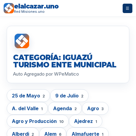
elalcazar.uno
☰
Red Misiones.uno
CATEGORÍA: IGUAZÚ
TURISMO ENTE MUNICIPAL
Auto Agregado por WPeMatico
25 de Mayo
9 de Julio
2
2
A. del Valle
Agenda
Agro
1
2
3
Agro y Producción
Ajedrez
10
1
Alberdi
Alem
Almafuerte
2
6
1