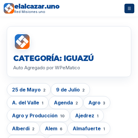
elalcazar.uno
☰
Red Misiones.uno
CATEGORÍA: IGUAZÚ
Auto Agregado por WPeMatico
25 de Mayo
9 de Julio
2
2
A. del Valle
Agenda
Agro
1
2
3
Agro y Producción
Ajedrez
10
1
Alberdi
Alem
Almafuerte
2
6
1