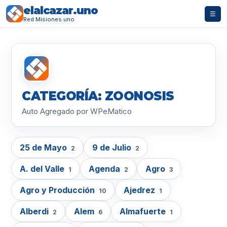
elalcazar.uno
☰
Red Misiones.uno
CATEGORÍA: ZOONOSIS
Auto Agregado por WPeMatico
25 de Mayo
9 de Julio
2
2
A. del Valle
Agenda
Agro
1
2
3
Agro y Producción
Ajedrez
10
1
Alberdi
Alem
Almafuerte
2
6
1