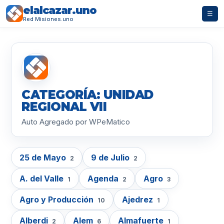
elalcazar.uno
☰
Red Misiones.uno
CATEGORÍA: UNIDAD
REGIONAL VII
Auto Agregado por WPeMatico
25 de Mayo
9 de Julio
2
2
A. del Valle
Agenda
Agro
1
2
3
Agro y Producción
Ajedrez
10
1
Alberdi
Alem
Almafuerte
2
6
1