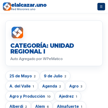
elalcazar.uno
☰
Red Misiones.uno
CATEGORÍA: UNIDAD
REGIONAL I
Auto Agregado por WPeMatico
25 de Mayo
9 de Julio
2
2
A. del Valle
Agenda
Agro
1
2
3
Agro y Producción
Ajedrez
10
1
Alberdi
Alem
Almafuerte
2
6
1