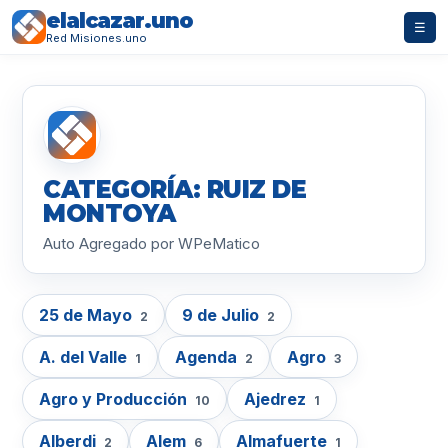
elalcazar.uno
☰
Red Misiones.uno
CATEGORÍA: RUIZ DE
MONTOYA
Auto Agregado por WPeMatico
25 de Mayo
9 de Julio
2
2
A. del Valle
Agenda
Agro
1
2
3
Agro y Producción
Ajedrez
10
1
Alberdi
Alem
Almafuerte
2
6
1