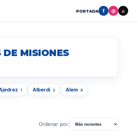
f
◎
⌕
PORTADA
 DE MISIONES
Ajedrez
Alberdi
Alem
1
2
6
Ordenar por: