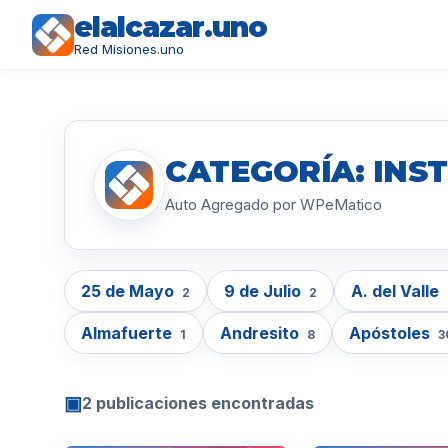
elalcazar.uno
Red Misiones.uno
CATEGORÍA: INST
Auto Agregado por WPeMatico
25 de Mayo
9 de Julio
A. del Valle
2
2
Almafuerte
Andresito
Apóstoles
1
8
3
▣
2 publicaciones encontradas