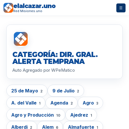
elalcazar.uno
☰
Red Misiones.uno
CATEGORÍA: DIR. GRAL.
ALERTA TEMPRANA
Auto Agregado por WPeMatico
25 de Mayo
9 de Julio
2
2
A. del Valle
Agenda
Agro
1
2
3
Agro y Producción
Ajedrez
10
1
Alberdi
Alem
Almafuerte
2
6
1