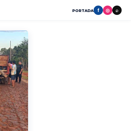
f
◎
⌕
PORTADA