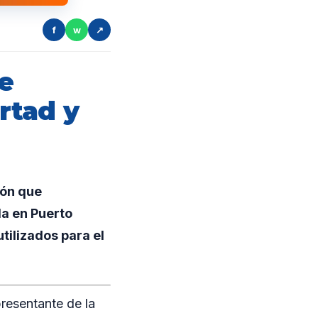
f
w
↗
e
rtad y
ión que
da en Puerto
tilizados para el
presentante de la