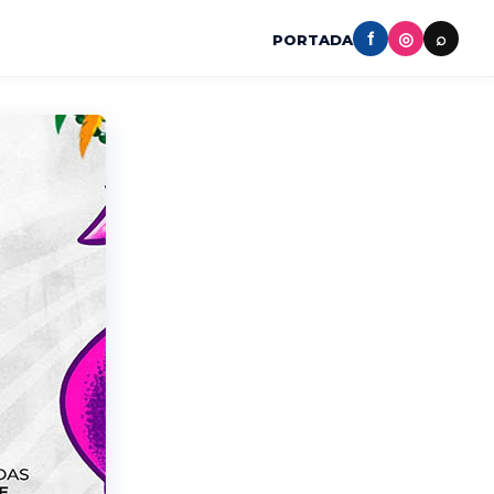
f
◎
⌕
PORTADA