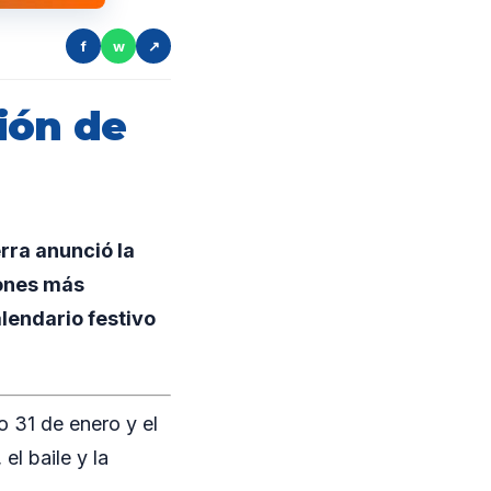
f
w
↗
ión de
rra anunció la
iones más
lendario festivo
 31 de enero y el
el baile y la