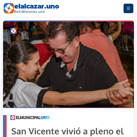
elalcazar.uno
☰
Red Misiones.uno