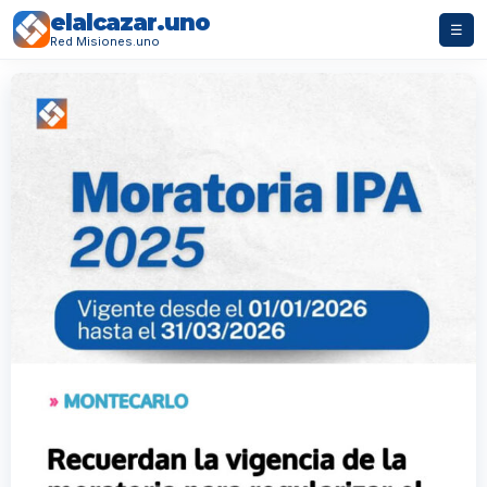
elalcazar.uno
☰
Red Misiones.uno