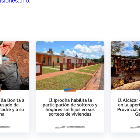
isiones.uno
.