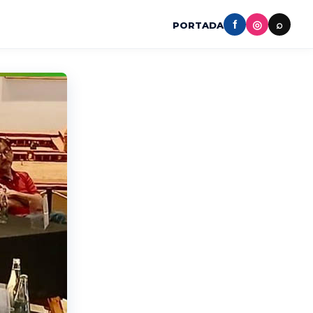
f
◎
⌕
PORTADA