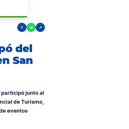
f
w
↗
pó del
en San
 participó junto al
ncial de Turismo,
 de eventos