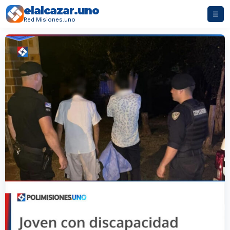
elalcazar.uno
☰
Red Misiones.uno