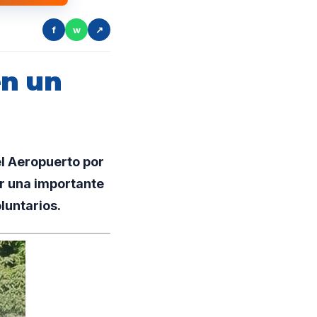
f
w
↗
en un
l Aeropuerto por
ir una importante
luntarios.