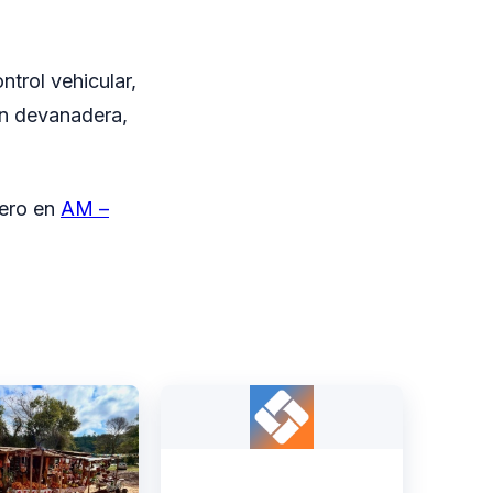
trol vehicular,
on devanadera,
mero en
AM –