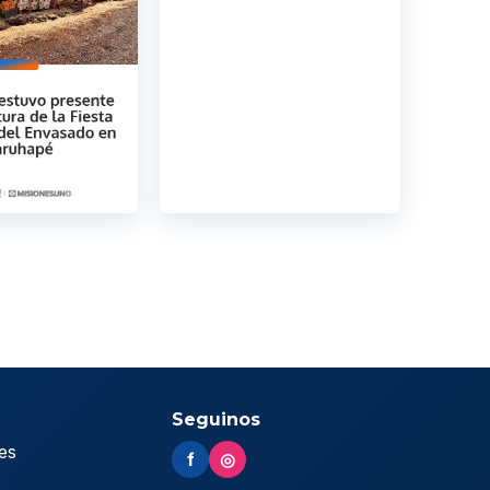
Seguinos
es
f
◎
s