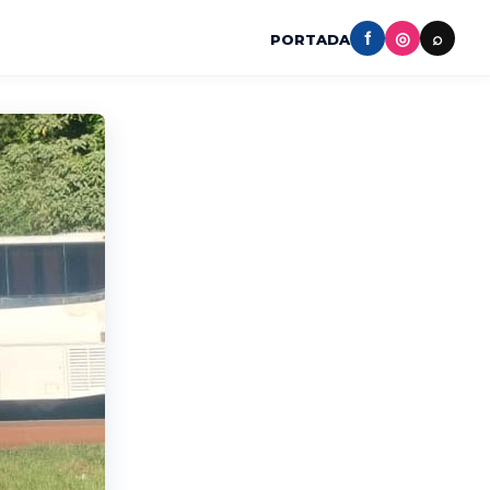
f
◎
⌕
PORTADA