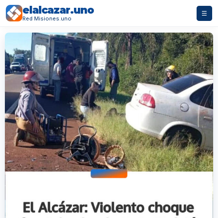
elalcazar.uno
☰
Red Misiones.uno