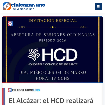
elalcazar.uno
☰
Red Misiones.uno