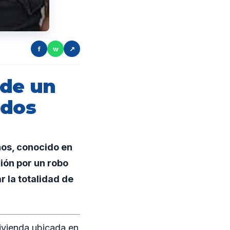
f
w
↗
 de un
ados
ños, conocido en
ión por un robo
r la totalidad de
vivienda ubicada en