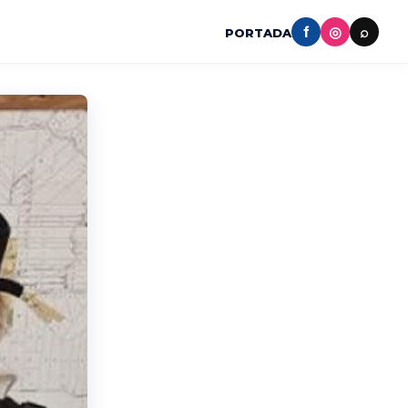
f
◎
⌕
PORTADA