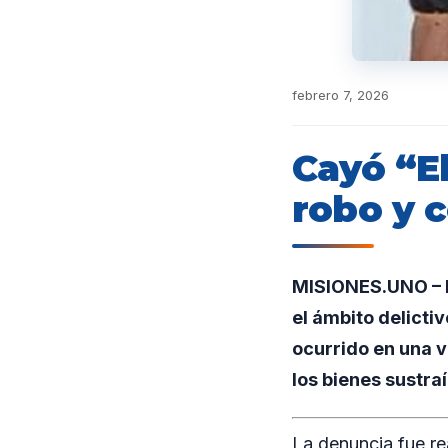
febrero 7, 2026
Cayó “E
robo y 
MISIONES.UNO – En
el ámbito delicti
ocurrido en una v
los bienes sustra
La denuncia fue re