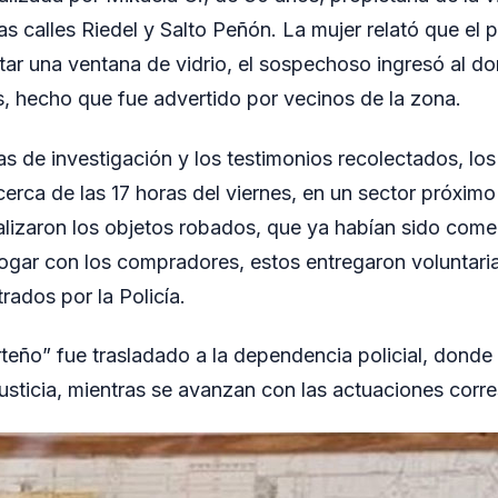
as calles Riedel y Salto Peñón. La mujer relató que el
ntar una ventana de vidrio, el sospechoso ingresó al dom
s, hecho que fue advertido por vecinos de la zona.
eas de investigación y los testimonios recolectados, los
erca de las 17 horas del viernes, en un sector próximo 
calizaron los objetos robados, que ya habían sido comer
logar con los compradores, estos entregaron voluntari
rados por la Policía.
rteño” fue trasladado a la dependencia policial, dond
Justicia, mientras se avanzan con las actuaciones corr