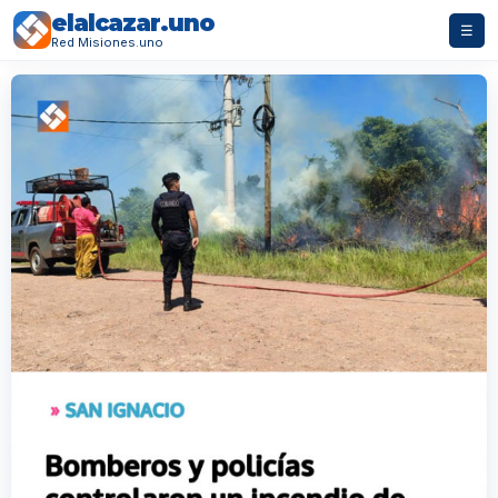
elalcazar.uno
☰
Red Misiones.uno