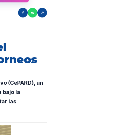
f
w
↗
el
orneos
ivo (CePARD), un
 bajo la
ar las