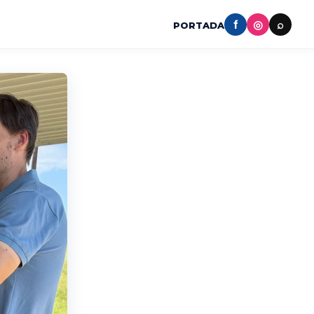
f
◎
⌕
PORTADA